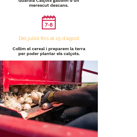
Guardià Calçots gaudim d’un
merescut descans.
Del juliol fins al 15 d’agost
Collim el cereal i preparem la terra
per poder plantar els calçots.