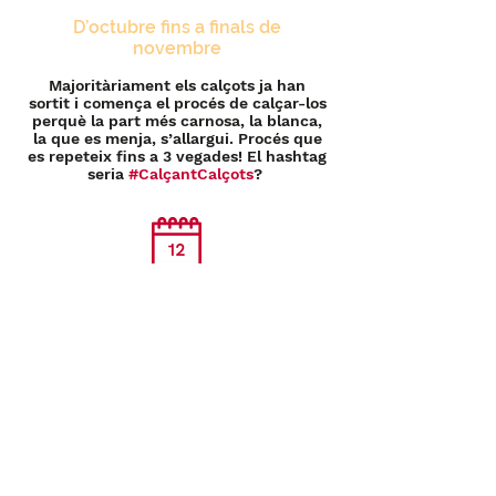
D’octubre fins a finals
de
novembre
Majoritàriament els calçots ja han
sortit i comença el procés de calçar-los
perquè la part més carnosa, la blanca,
la que es menja, s’allargui. Procés que
es repeteix fins a 3 vegades! El hashtag
seria
#CalçantCalçots
?
Principis de desembre
Preparem totes les instal·lacions
per poder començar temporada…
Quines ganes!