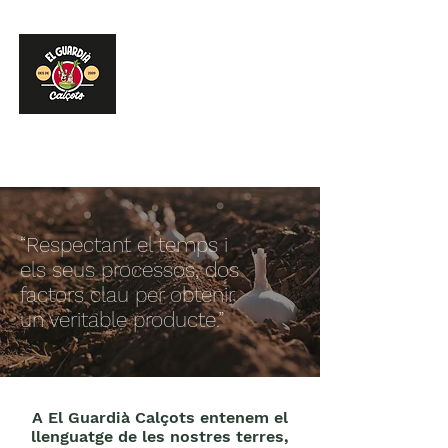
“Respectant el temps i
els seus processos, dos
factors clau per obtenir
un veritable producte.”
A El Guardià Calçots entenem el
llenguatge de les nostres terres,